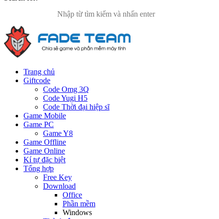
Trang chủ
Giftcode
Code Omg 3Q
Code Yugi H5
Code Thời đại hiệp sĩ
Game Mobile
Game PC
Game Y8
Game Offline
Game Online
Kí tự đặc biệt
Tổng hợp
Free Key
Download
Office
Phần mềm
Windows