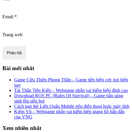
Email
*
Trang web
Bài mới nhất
Game Cửu Thiên Phong Thần – Game tiên hiệp cực hot hiện
nay
Tải Thần Tiên Kiếp – Webgame nhập vai kiếm hiệp đỉnh cao
Download ROS PC (Rules Of Survival) – Game bắn súng
sinh tồn siêu hot
Cách nạp thẻ Liên Quân Mobile trên điện thoại hoặc máy tính
Kiếm Vũ – Webgame nhập vai kiếm hiệp giang hồ hấp dẫn
của VNG
Xem nhiều nhất