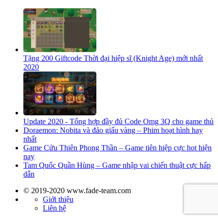
Tặng 200 Giftcode Thời đại hiệp sĩ (Knight Age) mới nhất
2020
Update 2020 - Tổng hợp đầy đủ Code Omg 3Q cho game thủ
Doraemon: Nobita và đảo giấu vàng – Phim hoạt hình hay
nhất
Game Cửu Thiên Phong Thần – Game tiên hiệp cực hot hiện
nay
Tam Quốc Quần Hùng – Game nhập vai chiến thuật cực hấp
dẫn
© 2019-2020 www.fade-team.com
Giới thiệu
Liên hệ