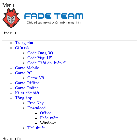
Menu
Search
Trang chủ
Giftcode
Code Omg 3Q
Code Yugi H5
Code Thời đại hiệp sĩ
Game Mobile
Game PC
Game Y8
Game Offline
Game Online
Kí tự đặc biệt
Tổng hợp
Free Key
Download
Office
Phần mềm
Windows
Thủ thuật
Search for: