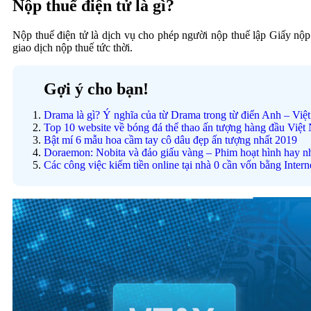
Nộp thuế điện tử là gì?
Nộp thuế điện tử là dịch vụ cho phép người nộp thuế lập Giấy nộ
giao dịch nộp thuế tức thời.
Gợi ý cho bạn!
Drama là gì? Ý nghĩa của từ Drama trong từ điển Anh – Việt
Top 10 website về bóng đá thể thao ấn tượng hàng đầu Việt
Bật mí 6 mẫu hoa cầm tay cô dâu đẹp ấn tượng nhất 2019
Doraemon: Nobita và đảo giấu vàng – Phim hoạt hình hay n
Các công việc kiếm tiền online tại nhà 0 cần vốn bằng Intern