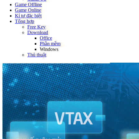
Game Offline
Game Online
Kí tự đặc biệt
Tổng hợp
Free Key
Download
Office
Phần mềm
Windows
Thủ thuật