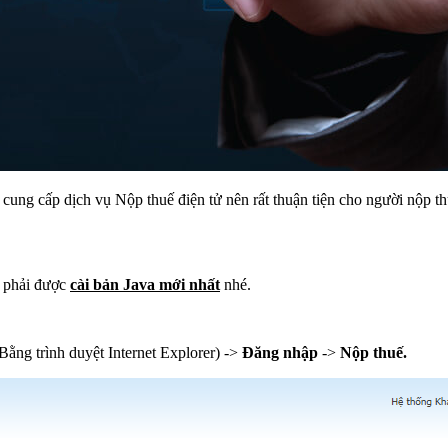
cung cấp dịch vụ Nộp thuế điện tử nên rất thuận tiện cho người nộp th
ạn phải được
cài bản Java mới nhất
nhé.
Bằng trình duyệt Internet Explorer) ->
Đăng nhập
->
Nộp thuế.