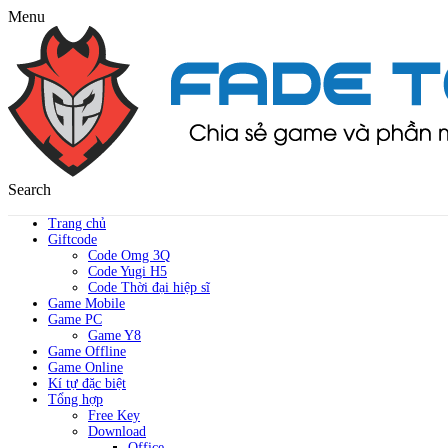
Menu
Search
Trang chủ
Giftcode
Code Omg 3Q
Code Yugi H5
Code Thời đại hiệp sĩ
Game Mobile
Game PC
Game Y8
Game Offline
Game Online
Kí tự đặc biệt
Tổng hợp
Free Key
Download
Office