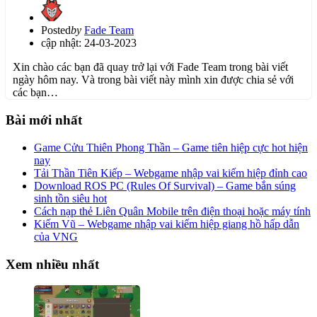
Posted
by
Fade Team
cập nhật: 24-03-2023
Xin chào các bạn đã quay trở lại với Fade Team trong bài viết
ngày hôm nay. Và trong bài viết này mình xin được chia sẻ với
các bạn…
Bài mới nhất
Game Cửu Thiên Phong Thần – Game tiên hiệp cực hot hiện
nay
Tải Thần Tiên Kiếp – Webgame nhập vai kiếm hiệp đỉnh cao
Download ROS PC (Rules Of Survival) – Game bắn súng
sinh tồn siêu hot
Cách nạp thẻ Liên Quân Mobile trên điện thoại hoặc máy tính
Kiếm Vũ – Webgame nhập vai kiếm hiệp giang hồ hấp dẫn
của VNG
Xem nhiều nhất