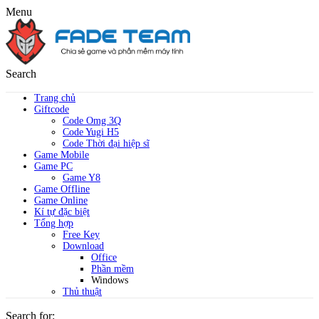
Menu
Search
Trang chủ
Giftcode
Code Omg 3Q
Code Yugi H5
Code Thời đại hiệp sĩ
Game Mobile
Game PC
Game Y8
Game Offline
Game Online
Kí tự đặc biệt
Tổng hợp
Free Key
Download
Office
Phần mềm
Windows
Thủ thuật
Search for: