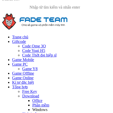
Trang chủ
Giftcode
Code Omg 3Q
Code Yugi H5
Code Thời đại hiệp sĩ
Game Mobile
Game PC
Game Y8
Game Offline
Game Online
Kí tự đặc biệt
Tổng hợp
Free Key
Download
Office
Phần mềm
Windows