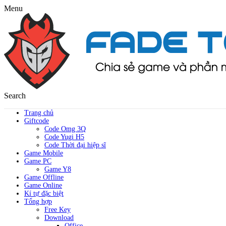
Menu
Search
Trang chủ
Giftcode
Code Omg 3Q
Code Yugi H5
Code Thời đại hiệp sĩ
Game Mobile
Game PC
Game Y8
Game Offline
Game Online
Kí tự đặc biệt
Tổng hợp
Free Key
Download
Office