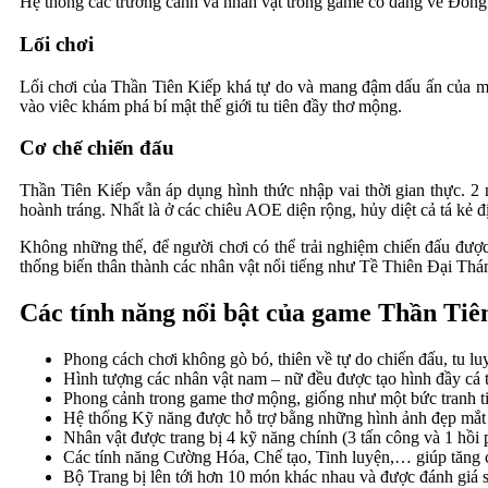
Hệ thống các trường cảnh và nhân vật trong game có dáng vẻ Đông –
Lối chơi
Lối chơi của Thần Tiên Kiếp khá tự do và mang đậm dấu ấn của mộ
vào viêc khám phá bí mật thế giới tu tiên đầy thơ mộng.
Cơ chế chiến đấu
Thần Tiên Kiếp vẫn áp dụng hình thức nhập vai thời gian thực. 2
hoành tráng. Nhất là ở các chiêu AOE diện rộng, hủy diệt cả tá kẻ đ
Không những thế, để người chơi có thể trải nghiệm chiến đấu đượ
thống biến thân thành các nhân vật nổi tiếng như Tề Thiên Đại T
Các tính năng nổi bật của game Thần Tiê
Phong cách chơi không gò bó, thiên về tự do chiến đấu, tu lu
Hình tượng các nhân vật nam – nữ đều được tạo hình đầy cá 
Phong cảnh trong game thơ mộng, giống như một bức tranh t
Hệ thống Kỹ năng được hỗ trợ bằng những hình ảnh đẹp mắt
Nhân vật được trang bị 4 kỹ năng chính (3 tấn công và 1 hồi
Các tính năng Cường Hóa, Chế tạo, Tinh luyện,… giúp tăng cấ
Bộ Trang bị lên tới hơn 10 món khác nhau và được đánh giá