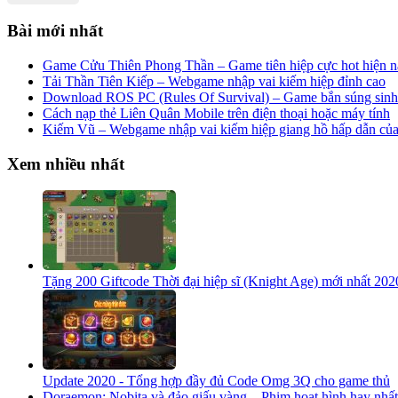
Bài mới nhất
Game Cửu Thiên Phong Thần – Game tiên hiệp cực hot hiện n
Tải Thần Tiên Kiếp – Webgame nhập vai kiếm hiệp đỉnh cao
Download ROS PC (Rules Of Survival) – Game bắn súng sinh 
Cách nạp thẻ Liên Quân Mobile trên điện thoại hoặc máy tính
Kiếm Vũ – Webgame nhập vai kiếm hiệp giang hồ hấp dẫn c
Xem nhiều nhất
Tặng 200 Giftcode Thời đại hiệp sĩ (Knight Age) mới nhất 202
Update 2020 - Tổng hợp đầy đủ Code Omg 3Q cho game thủ
Doraemon: Nobita và đảo giấu vàng – Phim hoạt hình hay nhất