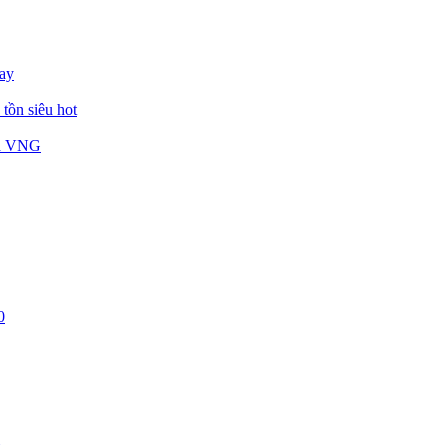
ay
tồn siêu hot
ủa VNG
0