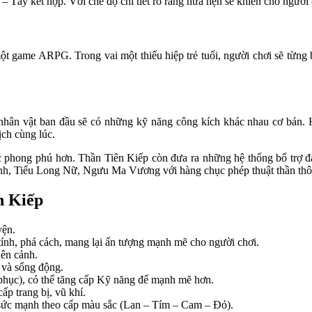
 Tây kết hợp. Với chế độ chi tiết rõ ràng hứa hẹn sẽ khiến cho người
t game ARPG. Trong vai một thiếu hiệp trẻ tuổi, người chơi sẽ từng 
 nhân vật ban đầu sẽ có những kỹ năng công kích khác nhau cơ bản. 
ịch cùng lúc.
c phong phú hơn. Thần Tiên Kiếp còn đưa ra những hệ thống bổ trợ đặ
hánh, Tiểu Long Nữ, Ngưu Ma Vương với hàng chục phép thuật thần thô
n Kiếp
yện.
tính, phá cách, mang lại ấn tượng mạnh mẽ cho người chơi.
iên cảnh.
 và sống động.
 phục), có thể tăng cấp Kỹ năng để mạnh mẽ hơn.
p trang bị, vũ khí.
 sức mạnh theo cấp màu sắc (Lan – Tím – Cam – Đỏ).