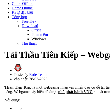
Game Offline
Game Online
Kí tự đặc biệt
Tổng hợp
Free Key
Download
Office
Phần mềm
Windows
Thủ thuật
Tải Thần Tiên Kiếp – Webg
Posted
by
Fade Team
cập nhật: 28-03-2023
Thần Tiên Kiếp
là một
webgame
nhập vai chiến đấu có đề tài t
tiếng. Webgame này hiện đã được
nhà phát hành VNG
ra mắt tro
Nội dung: