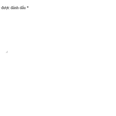
c được đánh dấu
*