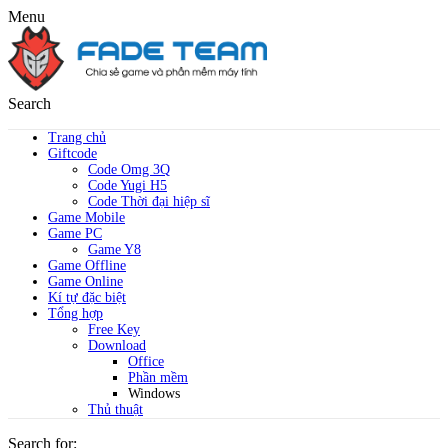
Menu
Search
Trang chủ
Giftcode
Code Omg 3Q
Code Yugi H5
Code Thời đại hiệp sĩ
Game Mobile
Game PC
Game Y8
Game Offline
Game Online
Kí tự đặc biệt
Tổng hợp
Free Key
Download
Office
Phần mềm
Windows
Thủ thuật
Search for: