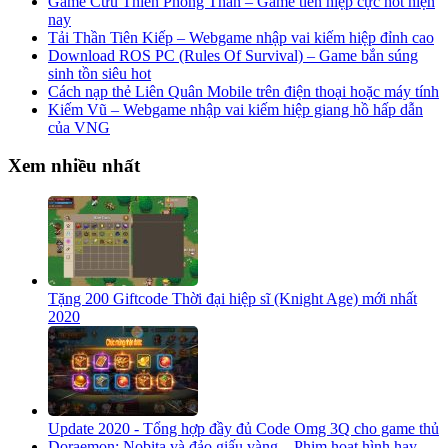
Game Cửu Thiên Phong Thần – Game tiên hiệp cực hot hiện
nay
Tải Thần Tiên Kiếp – Webgame nhập vai kiếm hiệp đỉnh cao
Download ROS PC (Rules Of Survival) – Game bắn súng
sinh tồn siêu hot
Cách nạp thẻ Liên Quân Mobile trên điện thoại hoặc máy tính
Kiếm Vũ – Webgame nhập vai kiếm hiệp giang hồ hấp dẫn
của VNG
Xem nhiều nhất
Tặng 200 Giftcode Thời đại hiệp sĩ (Knight Age) mới nhất
2020
Update 2020 - Tổng hợp đầy đủ Code Omg 3Q cho game thủ
Doraemon: Nobita và đảo giấu vàng – Phim hoạt hình hay