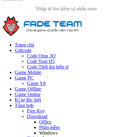
Trang chủ
Giftcode
Code Omg 3Q
Code Yugi H5
Code Thời đại hiệp sĩ
Game Mobile
Game PC
Game Y8
Game Offline
Game Online
Kí tự đặc biệt
Tổng hợp
Free Key
Download
Office
Phần mềm
Windows