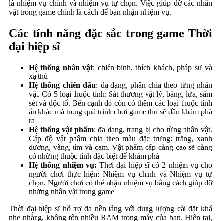
là nhiệm vụ chính và nhiệm vụ tự chọn. Việc giúp đỡ các nhân
vật trong game chính là cách để bạn nhận nhiệm vụ.
Các tính năng đặc sắc trong game Thời
đại hiệp sĩ
Hệ thống nhân vật
: chiến binh, thích khách, pháp sư và
xạ thủ
Hệ thống chiến đấu
: đa dạng, phân chia theo từng nhân
vật. Có 5 loại thuộc tính: Sát thương vật lý, băng, lửa, sấm
sét và độc tố. Bên cạnh đó còn có thêm các loại thuộc tính
ẩn khác mà trong quá trình chơi game thủ sẽ dần khám phá
ra
Hệ thống vật phẩm
: đa dạng, trang bị cho từng nhân vật.
Cấp độ vật phẩm chia theo màu đặc trưng: trắng, xanh
dương, vàng, tím và cam. Vật phẩm cấp càng cao sẽ càng
có những thuộc tính đặc biệt để khám phá
Hệ thống nhiệm vụ:
Thời đại hiệp sĩ có 2 nhiệm vụ cho
người chơi thực hiện: Nhiệm vụ chính và Nhiệm vụ tự
chọn. Người chơi có thể nhận nhiệm vụ bằng cách giúp đỡ
những nhân vật trong game
Thời đại hiệp sĩ hỗ trợ đa nền tảng với dung lượng cài đặt khá
nhẹ nhàng, không tốn nhiều RAM trong máy của bạn. Hiện tại,