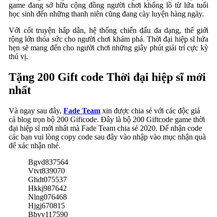
game đang sở hữu cộng đồng người chơi khổng lồ từ lứa tuổi
học sinh đến những thanh niên cũng đang cày luyện hàng ngày.
Với cốt truyện hấp dẫn, hệ thống chiến đấu đa dạng, thế giới
rộng lớn thỏa sức cho người chơi khám phá. Thời đại hiệp sĩ hứa
hẹn sẽ mang đến cho người chơi những giây phút giải trí cực kỳ
thú vị.
Tặng 200 Gift code Thời đại hiệp sĩ mới
nhất
Và ngay sau đây,
Fade Team
xin được chia sẻ với các độc giả
cả blog trọn bộ 200 Gificode. Đây là bộ 200 Giftcode game thời
đại hiệp sĩ mới nhất mà Fade Team chia sẻ 2020. Để nhận code
các bạn vui lòng copy code sau đây vào nhập vào mục nhận quà
để xác nhận nhé.
Bgvd837564
Vtvt839070
Ghdt075537
Hkkj987642
Nlng076468
Hjgj670815
Bbvy117590