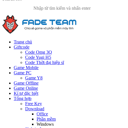
Trang chủ
Giftcode
Code Omg 3Q
Code Yugi H5
Code Thời đại hiệp sĩ
Game Mobile
Game PC
Game Y8
Game Offline
Game Online
Kí tự đặc biệt
Tổng hợp
Free Key
Download
Office
Phần mềm
Windows