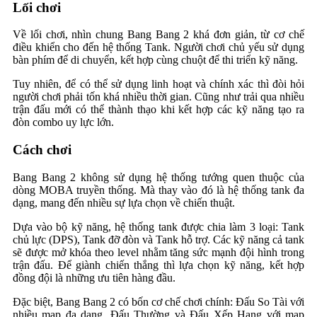
Lối chơi
Về lối chơi, nhìn chung Bang Bang 2 khá đơn giản, từ cơ chế
điều khiển cho đến hệ thống Tank. Người chơi chủ yếu sử dụng
bàn phím để di chuyển, kết hợp cùng chuột để thi triển kỹ năng.
Tuy nhiên, để có thể sử dụng linh hoạt và chính xác thì đòi hỏi
người chơi phải tốn khá nhiều thời gian. Cũng như trải qua nhiều
trận đấu mới có thể thành thạo khi kết hợp các kỹ năng tạo ra
đòn combo uy lực lớn.
Cách chơi
Bang Bang 2 không sử dụng hệ thống tướng quen thuộc của
dòng MOBA truyền thống. Mà thay vào đó là hệ thống tank đa
dạng, mang đến nhiều sự lựa chọn về chiến thuật.
Dựa vào bộ kỹ năng, hệ thống tank được chia làm 3 loại: Tank
chủ lực (DPS), Tank đỡ đòn và Tank hỗ trợ. Các kỹ năng cả tank
sẽ được mở khóa theo level nhằm tăng sức mạnh đội hình trong
trận đấu. Để giành chiến thắng thì lựa chọn kỹ năng, kết hợp
đồng đội là những ưu tiên hàng đầu.
Đặc biệt, Bang Bang 2 có bốn cơ chế chơi chính: Đấu So Tài với
nhiều map đa dạng, Đấu Thường và Đấu Xếp Hạng với map