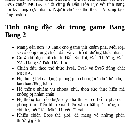
5vs5 chuẩn MOBA. Cuối cùng là Đấu Hỏa Lực với tính năng
hồi kỹ năng cực nhanh. Người chơi có thể thỏa sức sáng tạo,
tùng hoành.
Tính năng đặc sắc trong game Bang
Bang 2
Mang đến hơn 40 Tank cho game thủ khám phá. Mỗi loại
sẽ có công dụng chiến đấu và vai trò đi đường khác nhau.
Có 4 chế độ chơi chính: Đấu So Tài, Đấu Thường, Đấu
Xếp Hạng và Đấu Hỏa Lực.
Chiến đấu theo thể thức 1vs1, 3vs3 và 5vs5 đúng chất
MOBA.
Hệ thống Pet đa dạng, phong phú cho người chơi lựa chọn
làm bạn đồng hành.
Hệ thống nhiệm vụ phong phú, thỏa sức thực hiện mà
không bị nhàm chán.
Hệ thống bản đồ được xây khá thú vị, có bố trí pháo đài
phòng thủ. Tiểu binh xuất hiện và cả bãi quái rừng, nhà
chính y hệt Liên Minh Huyền Thoại.
Khiêu chiến Boss thế giới, để mang về những phần
thưởng giá trị.