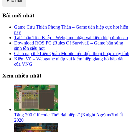
Bài mới nhất
Game Cửu Thiên Phong Thần – Game tiên hiệp cực hot hiện
nay
Tải Thần Tiên Kiếp – Webgame nhập vai kiếm hiệp đỉnh cao
Download ROS PC (Rules Of Survival) – Game bắn súng
sinh tồn siêu hot
Cách nạp thẻ Liên Quân Mobile trên điện thoại hoặc máy tính
Kiếm Vũ – Webgame nhập vai kiếm hiệp giang hồ hấp dẫn
của VNG
Xem nhiều nhất
Tặng 200 Giftcode Thời đại hiệp sĩ (Knight Age) mới nhất
2020