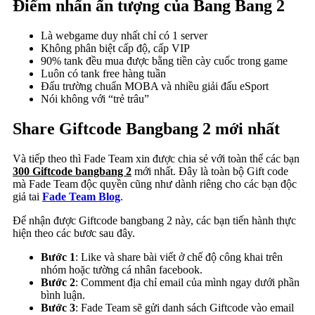
Điểm nhấn ấn tượng của Bang Bang 2
Là webgame duy nhất chỉ có 1 server
Không phân biệt cấp độ, cấp VIP
90% tank đều mua được bằng tiền cày cuốc trong game
Luôn có tank free hàng tuần
Đấu trường chuẩn MOBA và nhiều giải đấu eSport
Nói không với “trẻ trâu”
Share Giftcode Bangbang 2 mới nhất
Và tiếp theo thì Fade Team xin được chia sẻ với toàn thể các bạn
300 Giftcode bangbang 2
mới nhất. Đây là toàn bộ Gift code
mà Fade Team độc quyền cũng như dành riêng cho các bạn độc
giả tai
Fade Team Blog
.
Để nhận được Giftcode bangbang 2 này, các bạn tiến hành thực
hiện theo các bươc sau đây.
Bước 1
: Like và share bài viết ở chế độ công khai trên
nhóm hoặc tường cá nhân facebook.
Bước 2
: Comment địa chỉ email của mình ngay dưới phần
bình luận.
Bước 3
: Fade Team sẽ gửi danh sách Giftcode vào email