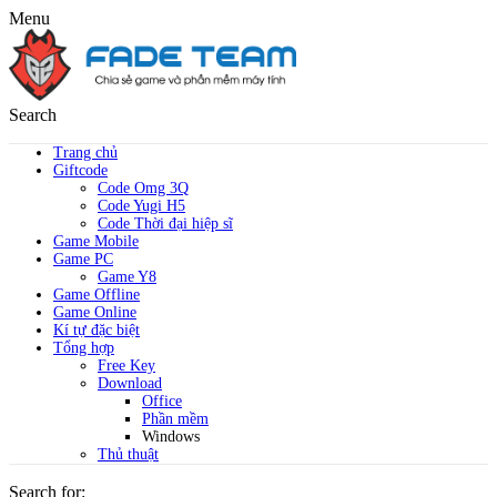
Menu
Search
Trang chủ
Giftcode
Code Omg 3Q
Code Yugi H5
Code Thời đại hiệp sĩ
Game Mobile
Game PC
Game Y8
Game Offline
Game Online
Kí tự đặc biệt
Tổng hợp
Free Key
Download
Office
Phần mềm
Windows
Thủ thuật
Search for: