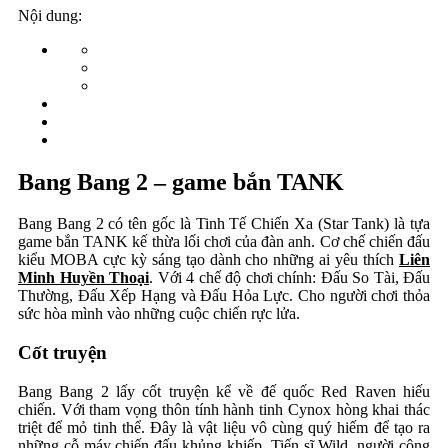
Nội dung:
Bang Bang 2 – game bắn TANK
Bang Bang 2 có tên gốc là Tinh Tế Chiến Xa (Star Tank) là tựa
game bắn TANK kế thừa lối chơi của đàn anh. Cơ chế chiến đấu
kiểu MOBA cực kỳ sáng tạo dành cho những ai yêu thích
Liên
Minh Huyền Thoại
. Với 4 chế độ chơi chính: Đấu So Tài, Đấu
Thường, Đấu Xếp Hạng và Đấu Hỏa Lực. Cho người chơi thỏa
sức hòa mình vào những cuộc chiến rực lửa.
Cốt truyện
Bang Bang 2 lấy cốt truyện kể về đế quốc Red Raven hiếu
chiến. Với tham vọng thôn tính hành tinh Cynox hòng khai thác
triệt để mỏ tinh thể. Đây là vật liệu vô cùng quý hiếm để tạo ra
những cỗ máy chiến đấu khủng khiếp. Tiến sĩ Wild, người công