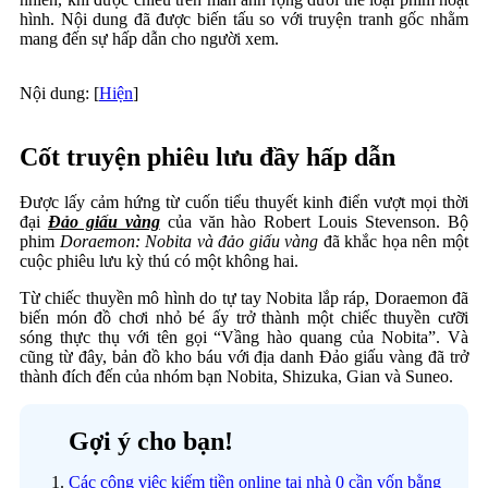
hình. Nội dung đã được biến tấu so với truyện tranh gốc nhằm
mang đến sự hấp dẫn cho người xem.
Nội dung:
[
Hiện
]
Cốt truyện phiêu lưu đầy hấp dẫn
Được lấy cảm hứng từ cuốn tiểu thuyết kinh điển vượt mọi thời
đại
Đảo giấu vàng
của văn hào Robert Louis Stevenson. Bộ
phim
Doraemon: Nobita và đảo giấu vàng
đã khắc họa nên một
cuộc phiêu lưu kỳ thú có một không hai.
Từ chiếc thuyền mô hình do tự tay Nobita lắp ráp, Doraemon đã
biến món đồ chơi nhỏ bé ấy trở thành một chiếc thuyền cưỡi
sóng thực thụ với tên gọi “Vầng hào quang của Nobita”. Và
cũng từ đây, bản đồ kho báu với địa danh Đảo giấu vàng đã trở
thành đích đến của nhóm bạn Nobita, Shizuka, Gian và Suneo.
Gợi ý cho bạn!
Các công việc kiếm tiền online tại nhà 0 cần vốn bằng