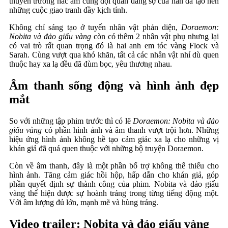
thuyền trưởng hắc ám cùng đội quân đáng sợ của hắn đã tạo nên
những cuộc giao tranh đầy kịch tính.
Không chỉ sáng tạo ở tuyến nhân vật phản diện,
Doraemon:
Nobita và đảo giấu vàng
còn có thêm 2 nhân vật phụ nhưng lại
có vai trò rất quan trọng đó là hai anh em tóc vàng Flock và
Sarah. Cùng vượt qua khó khăn, tất cả các nhân vật nhí dù quen
thuộc hay xa lạ đều đã đùm bọc, yêu thương nhau.
Âm thanh sống động và hình ảnh đẹp
mắt
So với những tập phim trước thì có lẽ
Doraemon: Nobita và đảo
giấu vàng
có phần hình ảnh và âm thanh vượt trội hơn. Những
hiệu ứng hình ảnh không hề tạo cảm giác xa lạ cho những vị
khán giả đã quá quen thuộc với những bộ truyện Doraemon.
Còn về âm thanh, đây là một phần bổ trợ không thể thiếu cho
hình ảnh. Tăng cảm giác hồi hộp, hấp dẫn cho khán giả, góp
phần quyết định sự thành công của phim. Nobita và đảo giấu
vàng thể hiện được sự hoành tráng trong từng tiếng động một.
Với âm lượng đủ lớn, mạnh mẽ và hùng tráng.
Video trailer: Nobita và đảo giấu vàng