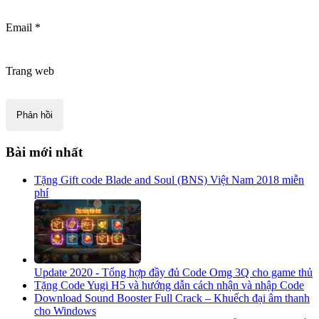
Email
*
Trang web
Bài mới nhất
Tặng Gift code Blade and Soul (BNS) Việt Nam 2018 miễn
phí
Update 2020 - Tổng hợp đầy đủ Code Omg 3Q cho game thủ
Tặng Code Yugi H5 và hướng dẫn cách nhận và nhập Code
Download Sound Booster Full Crack – Khuếch đại âm thanh
cho Windows