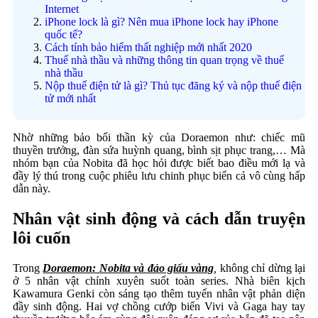
Internet
iPhone lock là gì? Nên mua iPhone lock hay iPhone
quốc tế?
Cách tính bảo hiểm thất nghiệp mới nhất 2020
Thuế nhà thầu và những thông tin quan trọng về thuế
nhà thầu
Nộp thuế điện tử là gì? Thủ tục đăng ký và nộp thuế điện
tử mới nhất
Nhờ những bảo bối thần kỳ của Doraemon như: chiếc mũ
thuyền trưởng, đàn sứa huỳnh quang, bình sịt phục trang,… Mà
nhóm bạn của Nobita đã học hỏi được biết bao điều mới lạ và
đầy lý thú trong cuộc phiêu lưu chinh phục biển cả vô cùng hấp
dẫn này.
Nhân vật sinh động và cách dẫn truyện
lôi cuốn
Trong
Doraemon: Nobita và đảo giấu vàng
,
không chỉ dừng lại
ở 5 nhân vật chính xuyên suốt toàn series. Nhà biên kịch
Kawamura Genki còn sáng tạo thêm tuyến nhân vật phản diện
đầy sinh động. Hai vợ chồng cướp biển Vivi và Gaga hay tay