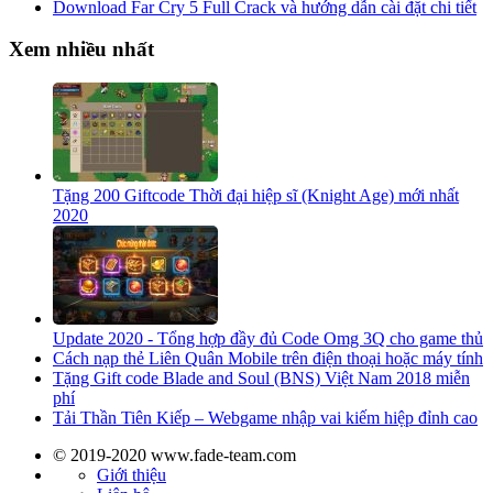
Download Far Cry 5 Full Crack và hướng dẫn cài đặt chi tiết
Xem nhiều nhất
Tặng 200 Giftcode Thời đại hiệp sĩ (Knight Age) mới nhất
2020
Update 2020 - Tổng hợp đầy đủ Code Omg 3Q cho game thủ
Cách nạp thẻ Liên Quân Mobile trên điện thoại hoặc máy tính
Tặng Gift code Blade and Soul (BNS) Việt Nam 2018 miễn
phí
Tải Thần Tiên Kiếp – Webgame nhập vai kiếm hiệp đỉnh cao
© 2019-2020 www.fade-team.com
Giới thiệu