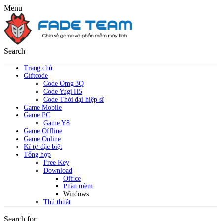
Menu
Search
Trang chủ
Giftcode
Code Omg 3Q
Code Yugi H5
Code Thời đại hiệp sĩ
Game Mobile
Game PC
Game Y8
Game Offline
Game Online
Kí tự đặc biệt
Tổng hợp
Free Key
Download
Office
Phần mềm
Windows
Thủ thuật
Search for: