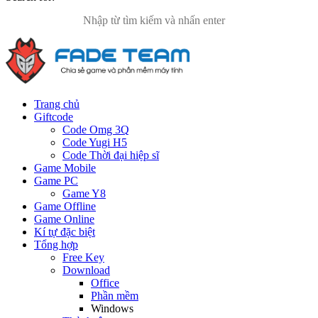
Trang chủ
Giftcode
Code Omg 3Q
Code Yugi H5
Code Thời đại hiệp sĩ
Game Mobile
Game PC
Game Y8
Game Offline
Game Online
Kí tự đặc biệt
Tổng hợp
Free Key
Download
Office
Phần mềm
Windows