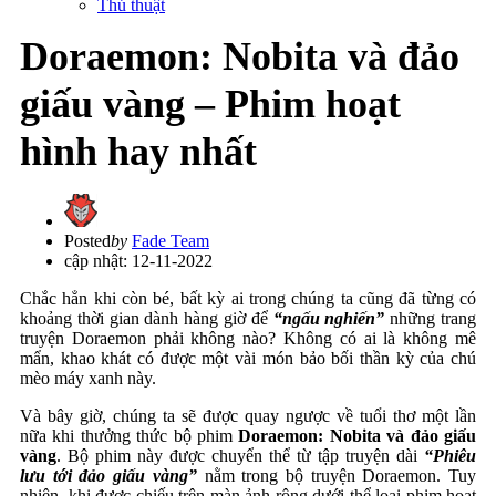
Thủ thuật
Doraemon: Nobita và đảo
giấu vàng – Phim hoạt
hình hay nhất
Posted
by
Fade Team
cập nhật: 12-11-2022
Chắc hẳn khi còn bé, bất kỳ ai trong chúng ta cũng đã từng có
khoảng thời gian dành hàng giờ để
“ngấu nghiến”
những trang
truyện Doraemon phải không nào? Không có ai là không mê
mẩn, khao khát có được một vài món bảo bối thần kỳ của chú
mèo máy xanh này.
Và bây giờ, chúng ta sẽ được quay ngược về tuổi thơ một lần
nữa khi thưởng thức bộ phim
Doraemon: Nobita và đảo giấu
vàng
. Bộ phim này được chuyển thể từ tập truyện dài
“Phiêu
lưu tới đảo giấu vàng”
nằm trong bộ truyện Doraemon. Tuy
nhiên, khi được chiếu trên màn ảnh rộng dưới thể loại phim hoạt