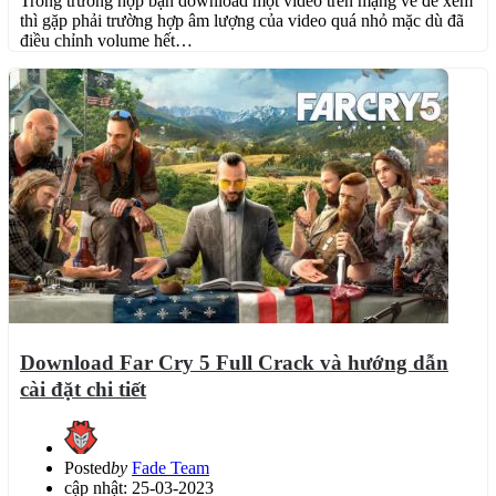
Trong trường hợp bạn download một video trên mạng về để xem
thì gặp phải trường hợp âm lượng của video quá nhỏ mặc dù đã
điều chỉnh volume hết…
Download Far Cry 5 Full Crack và hướng dẫn
cài đặt chi tiết
Posted
by
Fade Team
cập nhật: 25-03-2023