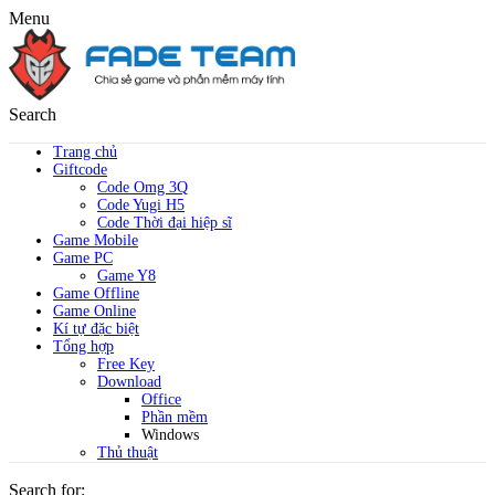
Menu
Search
Trang chủ
Giftcode
Code Omg 3Q
Code Yugi H5
Code Thời đại hiệp sĩ
Game Mobile
Game PC
Game Y8
Game Offline
Game Online
Kí tự đặc biệt
Tổng hợp
Free Key
Download
Office
Phần mềm
Windows
Thủ thuật
Search for: