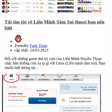
Tất tần tật về Liên Minh Săm Soi (lmss) bạn nên
biết
Posted
by
Fade Team
cập nhật: 24-03-2023
Đối với những game thủ kỳ cựu của Liên Minh Huyền Thoại
chắc hẳn không còn xa lạ gì với Lmss (Liên minh săm soi). Bạn
muốn biết thông tin…