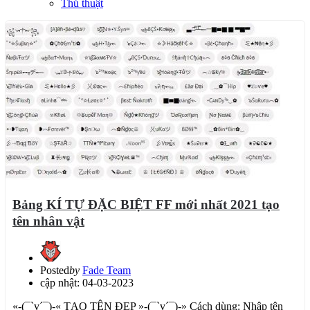
Thủ thuật
Bảng KÍ TỰ ĐẶC BIỆT FF mới nhất 2021 tạo
tên nhân vật
Posted
by
Fade Team
cập nhật: 04-03-2023
«-(¯`v´¯)-« TẠO TÊN ĐẸP »-(¯`v´¯)-» Cách dùng: Nhập tên