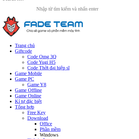
Trang chủ
Giftcode
Code Omg 3Q
Code Yugi H5
Code Thời đại hiệp sĩ
Game Mobile
Game PC
Game Y8
Game Offline
Game Online
Kí tự đặc biệt
Tổng hợp
Free Key
Download
Office
Phần mềm
Windows