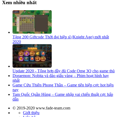
Xem nhiều nhất
Tặng 200 Giftcode Thời đại hiệp sĩ (Knight Age) mới nhất
2020
Update 2020 - Tổng hợp đầy đủ Code Omg 3Q cho game thủ
Doraemon: Nobita và đảo giấu vàng – Phim hoạt hình hay
nhất
Game Cửu Thiên Phong Thần – Game tiên hiệp cực hot hiện
nay
Tam Quốc Quần Hùng – Game nhập vai chiến thuật cực hấp
dẫn
© 2019-2020 www.fade-team.com
Giới thiệu