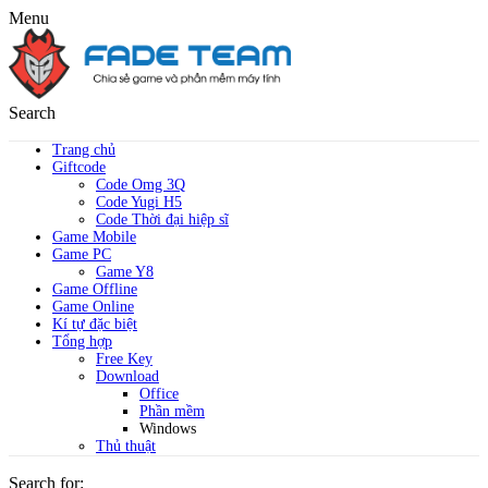
Menu
Search
Trang chủ
Giftcode
Code Omg 3Q
Code Yugi H5
Code Thời đại hiệp sĩ
Game Mobile
Game PC
Game Y8
Game Offline
Game Online
Kí tự đặc biệt
Tổng hợp
Free Key
Download
Office
Phần mềm
Windows
Thủ thuật
Search for: