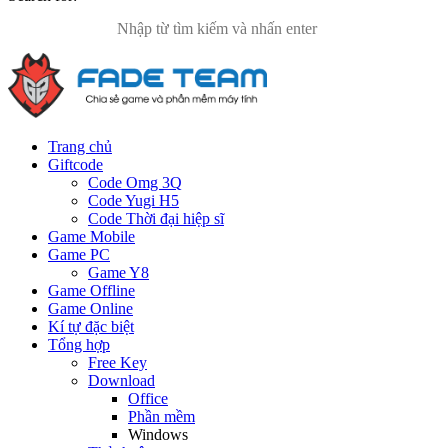
Trang chủ
Giftcode
Code Omg 3Q
Code Yugi H5
Code Thời đại hiệp sĩ
Game Mobile
Game PC
Game Y8
Game Offline
Game Online
Kí tự đặc biệt
Tổng hợp
Free Key
Download
Office
Phần mềm
Windows