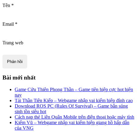
Tên
*
Email
*
Trang web
Bài mới nhất
Game Cửu Thiên Phong Thần – Game tiên hiệp cực hot hiện
nay
Tải Thần Tiên Kiếp – Webgame nhập vai kiếm hiệp đỉnh cao
Download ROS PC (Rules Of Survival) – Game bắn súng
sinh tồn siêu hot
Cách nạp thẻ Liên Quân Mobile trên điện thoại hoặc máy tính
Kiếm Vũ – Webgame nhập vai kiếm hiệp giang hồ hấp dẫn
của VNG