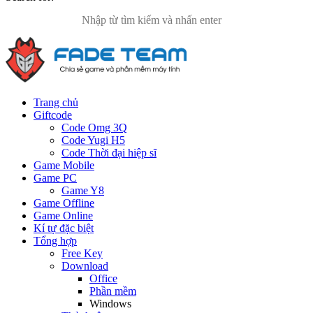
Trang chủ
Giftcode
Code Omg 3Q
Code Yugi H5
Code Thời đại hiệp sĩ
Game Mobile
Game PC
Game Y8
Game Offline
Game Online
Kí tự đặc biệt
Tổng hợp
Free Key
Download
Office
Phần mềm
Windows