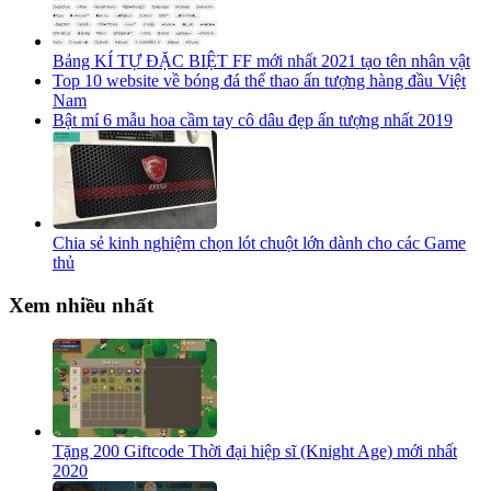
Bảng KÍ TỰ ĐẶC BIỆT FF mới nhất 2021 tạo tên nhân vật
Top 10 website về bóng đá thể thao ấn tượng hàng đầu Việt
Nam
Bật mí 6 mẫu hoa cầm tay cô dâu đẹp ấn tượng nhất 2019
Chia sẻ kinh nghiệm chọn lót chuột lớn dành cho các Game
thủ
Xem nhiều nhất
Tặng 200 Giftcode Thời đại hiệp sĩ (Knight Age) mới nhất
2020