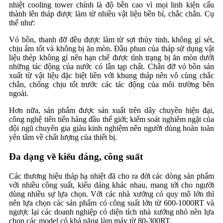
nhiệt cooling tower chính là độ bền cao vì mọi linh kiện cấu
thành lên tháp được làm từ nhiều vật liệu bền bỉ, chắc chắn. Cụ
thể như:
Vỏ bồn, thanh đỡ đều được làm từ sợi thủy tinh, không gỉ sét,
chịu ẩm tốt và không bị ăn mòn. Đầu phun của tháp sử dụng vật
liệu thép không gỉ nên hạn chế được tình trạng bị ăn mòn dưới
những tác động của nước có lẫn tạp chất. Chân đỡ vỏ bồn sản
xuất từ vật liệu đặc biệt liền với khung tháp nên vô cùng chắc
chắn, chống chịu tốt trước các tác động của môi trường bên
ngoài.
Hơn nữa, sản phẩm được sản xuất trên dây chuyền hiện đại,
công nghệ tiên tiến hàng đầu thế giới; kiểm soát nghiêm ngặt của
đội ngũ chuyên gia giàu kinh nghiệm nên người dùng hoàn toàn
yên tâm về chất lượng của thiết bị.
Đa dạng về kiểu dáng, công suất
Các thương hiệu tháp hạ nhiệt đã cho ra đời các dòng sản phẩm
với nhiều công suất, kiểu dáng khác nhau, mang tới cho người
dùng nhiều sự lựa chọn. Với các nhà xưởng có quy mô lớn thì
nên lựa chọn các sản phẩm có công suất lớn từ 600-1000RT và
ngược lại các doanh nghiệp có diện tích nhà xưởng nhỏ nên lựa
chọn các model có khả năng làm máy từ 80-300RT.