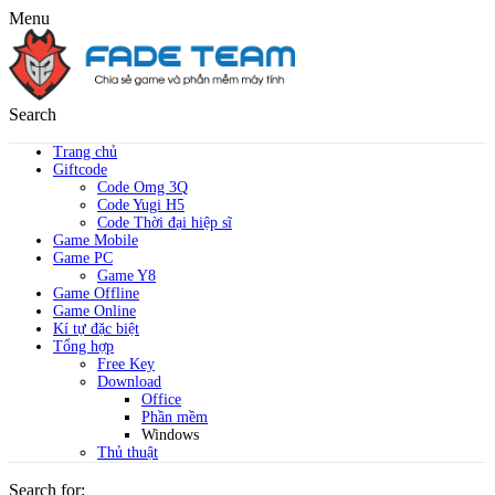
Menu
Search
Trang chủ
Giftcode
Code Omg 3Q
Code Yugi H5
Code Thời đại hiệp sĩ
Game Mobile
Game PC
Game Y8
Game Offline
Game Online
Kí tự đặc biệt
Tổng hợp
Free Key
Download
Office
Phần mềm
Windows
Thủ thuật
Search for: