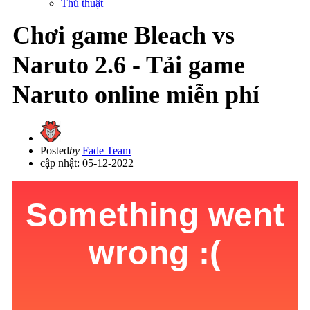
Thủ thuật
Chơi game Bleach vs
Naruto 2.6 - Tải game
Naruto online miễn phí
Posted
by
Fade Team
cập nhật: 05-12-2022