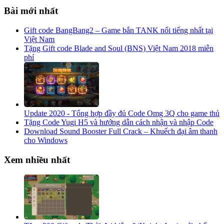
Bài mới nhất
Gift code BangBang2 – Game bắn TANK nổi tiếng nhất tại
Việt Nam
Tặng Gift code Blade and Soul (BNS) Việt Nam 2018 miễn
phí
Update 2020 - Tổng hợp đầy đủ Code Omg 3Q cho game thủ
Tặng Code Yugi H5 và hướng dẫn cách nhận và nhập Code
Download Sound Booster Full Crack – Khuếch đại âm thanh
cho Windows
Xem nhiều nhất