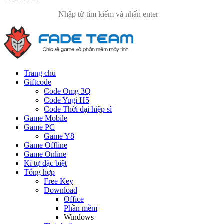
Trang chủ
Giftcode
Code Omg 3Q
Code Yugi H5
Code Thời đại hiệp sĩ
Game Mobile
Game PC
Game Y8
Game Offline
Game Online
Kí tự đặc biệt
Tổng hợp
Free Key
Download
Office
Phần mềm
Windows