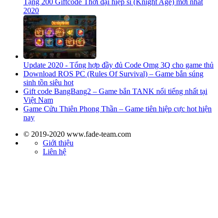
Tặng 200 Giftcode Thời đại hiệp sĩ (Knight Age) mới nhất
2020
Update 2020 - Tổng hợp đầy đủ Code Omg 3Q cho game thủ
Download ROS PC (Rules Of Survival) – Game bắn súng
sinh tồn siêu hot
Gift code BangBang2 – Game bắn TANK nổi tiếng nhất tại
Việt Nam
Game Cửu Thiên Phong Thần – Game tiên hiệp cực hot hiện
nay
© 2019-2020 www.fade-team.com
Giới thiệu
Liên hệ