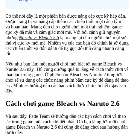
Có thể nói đây là một phiên bản được nâng cấp cực kỳ hấp dẫn.
Được trang bị và nâng cấp thêm các chiêu thức một cách tỷ mỉ
và hoàn hảo. Mang đến cho người chơi một trải nghiệm game
cực kỳ đã mắt và cảm giác mới mẻ. Với bối cảnh giữ nguyên
nhưng
Naruto vs Bleach 2.6
lại mang lại cho người chơi một sự
thú vị cực kỳ mới mẻ. Nhiệm vụ của các bạn đó chính là sử dụng
các chiêu thức và đón đánh để hạ gục đối thủ càng nhanh càng
tốt.
Nếu như bạn làm một người chơi mới biết tới game Bleach vs
Naruto 2.6 này. Thì cũng đường quá lo lắng về cách thức chơi và
thao tác trong game. Ở phiên bản Bleach vs Naruto 2.6 người
chơi sẽ sử dụng các chức năng phím bấm cực kỳ dễ dàng để thao
tác. Mình sẽ hướng dẫn các bạn cách thức chơi chi tiết ngay sau
đây.
Cách chơi game Bleach vs Naruto 2.6
Và sau đây, Fade Team sẽ hướng dẫn các bạn cách chơi và thao
tác trong game một cách chi tiết nhất. Dù bạn là người mới chơi
game Bleach vs Naruto 2.6 thì cũng dễ dàng chơi sau hướng dẫn
dưới đây: