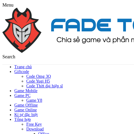
Menu
Search
Trang chủ
Giftcode
Code Omg 3Q
Code Yugi H5
Code Thời đại hiệp sĩ
Game Mobile
Game PC
Game Y8
Game Offline
Game Online
Kí tự đặc biệt
Tổng hợp
Free Key
Download
Office