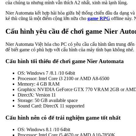
của chúng ta nhưng mình vẫn thích A2 nhất, xinh mà lạnh lùng.
Nier Automata kết hợp hài hòa giữa hệ thống chiến đầu đa dạng và 
kẻ thù cũng là một điểm cộng lớn nữa cho
game RPG
offline này. 
Cấu hình yêu cầu để chơi game Nier Aut
Nier Automata Việt hóa cho PC có yêu cầu cấu hình tầm trung đến c
để biết game có phù hợp với cấu hình của máy tính bạn không nhé.
Cấu hình tối thiểu để chơi game Nier Automata
OS: Windows 7 /8.1 /10 64bit
Processor: Intel Core i3 2100 or AMD A8-6500
Memory: 4 GB RAM
Graphics: NVIDIA GeForce GTX 770 VRAM 2GB or AM
DirectX: Version 11
Storage: 50 GB available space
Sound Card: DirectX 11 supported
Cấu hình nên có để trải nghiệm game tốt nhất
OS: Windows 8.1 /10 64bit
Processor: Intel Core i5 4670 or AMD A10-7850K