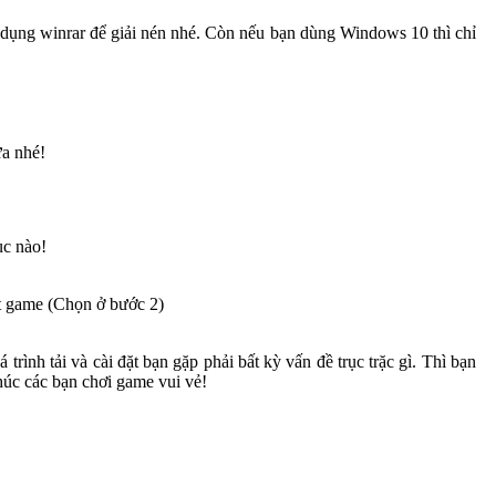
 dụng winrar để giải nén nhé. Còn nếu bạn dùng Windows 10 thì chỉ
ữa nhé!
ục nào!
ặt game (Chọn ở bước 2)
ình tải và cài đặt bạn gặp phải bất kỳ vấn đề trục trặc gì. Thì bạn
húc các bạn chơi game vui vẻ!