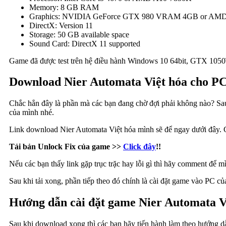
Memory: 8 GB RAM
Graphics: NVIDIA GeForce GTX 980 VRAM 4GB or AM
DirectX: Version 11
Storage: 50 GB available space
Sound Card: DirectX 11 supported
Game đã được test trên hệ điều hành Windows 10 64bit, GTX 105
Download Nier Automata Việt hóa cho P
Chắc hẳn đây là phần mà các bạn đang chờ đợi phải không nào? Sau 
của mình nhé.
Link download Nier Automata Việt hóa mình sẽ để ngay dưới đây. Các
Tải bản Unlock Fix của game >>
Click đây
!!
Nếu các bạn thấy link gặp trục trặc hay lỗi gì thì hãy comment để mì
Sau khi tải xong, phần tiếp theo đó chính là cài đặt game vào PC củ
Hướng dẫn cài đặt game Nier Automata V
Sau khi download xong thì các bạn hãy tiến hành làm theo hướng d