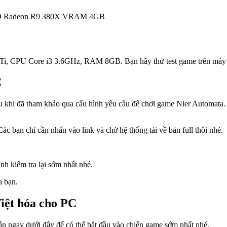
D Radeon R9 380X VRAM 4GB
0Ti, CPU Core i3 3.6GHz, RAM 8GB. Bạn hãy thử test game trên máy 
C
khi đã tham khảo qua cấu hình yêu cầu để chơi game Nier Automata. T
 bạn chỉ cần nhấn vào link và chờ hệ thống tải về bản full thôi nhé.
nh kiểm tra lại sớm nhất nhé.
a bạn.
iệt hóa cho PC
ẫn ngay dưới đây để có thể bắt đầu vào chiến game sớm nhất nhé.