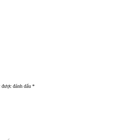
c được đánh dấu
*