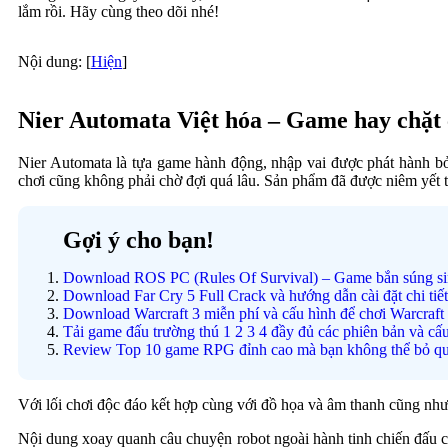
lắm rồi. Hãy cùng theo dõi nhé!
Nội dung:
[
Hiện
]
Nier Automata Việt hóa – Game hay chặt
Nier Automata là tựa game hành động, nhập vai được phát hành bở
chơi cũng không phải chờ đợi quá lâu. Sản phẩm đã được niêm yết t
Gợi ý cho bạn!
Download ROS PC (Rules Of Survival) – Game bắn súng sin
Download Far Cry 5 Full Crack và hướng dẫn cài đặt chi tiết
Download Warcraft 3 miễn phí và cấu hình để chơi Warcraft
Tải game đấu trường thú 1 2 3 4 đầy đủ các phiên bản và cấu
Review Top 10 game RPG đỉnh cao mà bạn không thể bỏ q
Với lối chơi độc đáo kết hợp cùng với đồ họa và âm thanh cũng nh
Nội dung xoay quanh câu chuyện robot ngoài hành tinh chiến đấu c