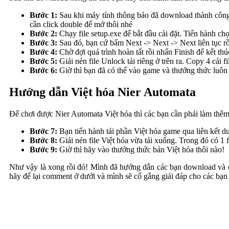
Bước 1:
Sau khi máy tính thông báo đã download thành công
cần click double để mở thôi nhé
Bước 2:
Chạy file setup.exe để bắt đầu cài đặt. Tiến hành c
Bước 3:
Sau đó, bạn cứ bấm Next -> Next -> Next liên tục rồi
Bước 4:
Chờ đợi quá trình hoàn tất rồi nhấn Finish để kết th
Bước 5:
Giải nén file Unlock tải riêng ở trên ra. Copy 4 cái 
Bước 6:
Giờ thì bạn đã có thể vào game và thưởng thức luôn
Hướng dẫn Việt hóa Nier Automata
Để chơi được Nier Automata Việt hóa thì các bạn cần phải làm thêm 
Bước 7:
Bạn tiến hành tải phần Việt hóa game qua liên kết d
Bước 8:
Giải nén file Việt hóa vừa tải xuống. Trong đó có 1
Bước 9:
Giờ thì hãy vào thưởng thức bản Việt hóa thôi nào!
Như vậy là xong rồi đó! Mình đã hướng dẫn các bạn download và cài 
hãy để lại comment ở dưới và mình sẽ cố gắng giải đáp cho các bạn