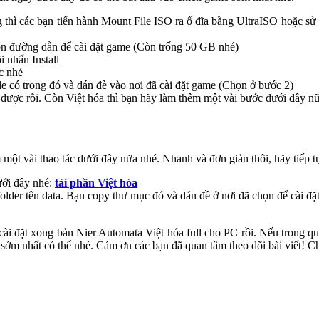
 thì các bạn tiến hành Mount File ISO ra ổ đĩa bằng UltraISO hoặc sử
họn đường dẫn để cài đặt game (Còn trống 50 GB nhé)
 nhấn Install
úc nhé
file có trong đó và dán đè vào nơi đã cài đặt game (Chọn ở bước 2)
 được rồi. Còn Việt hóa thì bạn hãy làm thêm một vài bước dưới đây n
một vài thao tác dưới đây nữa nhé. Nhanh và đơn giản thôi, hãy tiếp t
ưới đây nhé:
tải phần Việt hóa
 folder tên data. Bạn copy thư mục đó và dán đề ở nơi đã chọn để cài đ
đặt xong bản Nier Automata Việt hóa full cho PC rồi. Nếu trong quá tr
 sớm nhất có thể nhé. Cảm ơn các bạn đã quan tâm theo dõi bài viết! C