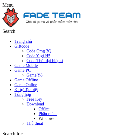
Menu
Search
Trang chủ
Giftcode
Code Omg 3Q
Code Yugi H5
Code Thời đại hiệp sĩ
Game Mobile
Game PC
Game Y8
Game Offline
Game Online
Kí tự đặc biệt
Tổng hợp
Free Key
Download
Office
Phần mềm
Windows
Thủ thuật
Search for: