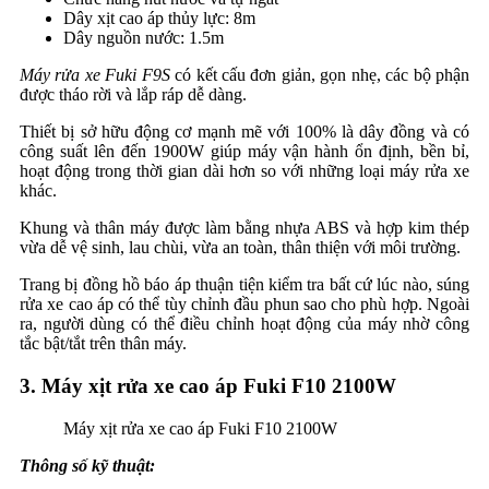
Dây xịt cao áp thủy lực: 8m
Dây nguồn nước: 1.5m
Máy rửa xe Fuki F9S
có kết cấu đơn giản, gọn nhẹ, các bộ phận
được tháo rời và lắp ráp dễ dàng.
Thiết bị sở hữu động cơ mạnh mẽ với 100% là dây đồng và có
công suất lên đến 1900W giúp máy vận hành ổn định, bền bỉ,
hoạt động trong thời gian dài hơn so với những loại máy rửa xe
khác.
Khung và thân máy được làm bằng nhựa ABS và hợp kim thép
vừa dễ vệ sinh, lau chùi, vừa an toàn, thân thiện với môi trường.
Trang bị đồng hồ báo áp thuận tiện kiểm tra bất cứ lúc nào, súng
rửa xe cao áp có thể tùy chỉnh đầu phun sao cho phù hợp. Ngoài
ra, người dùng có thể điều chỉnh hoạt động của máy nhờ công
tắc bật/tắt trên thân máy.
3. Máy xịt rửa xe cao áp Fuki F10 2100W
Máy xịt rửa xe cao áp Fuki F10 2100W
Thông số kỹ thuật: