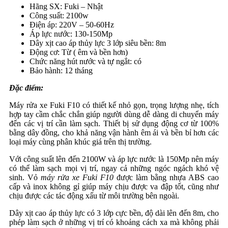
Hãng SX: Fuki – Nhật
Công suất: 2100w
Điện áp: 220V – 50-60Hz
Áp lực nước: 130-150Mp
Dây xịt cao áp thủy lực 3 lớp siêu bền: 8m
Động cơ: Từ ( êm và bền hơn)
Chức năng hút nước và tự ngắt: có
Bảo hành: 12 tháng
Đặc điểm:
Máy rửa xe Fuki F10 có thiết kế nhỏ gọn, trọng lượng nhẹ, tích
hợp tay cầm chắc chắn giúp người dùng dễ dàng di chuyển máy
đến các vị trí cần làm sạch. Thiết bị sử dụng động cơ từ 100%
bằng dây đồng, cho khả năng vận hành êm ái và bền bỉ hơn các
loại máy cùng phân khúc giá trên thị trường.
Với công suất lên đến 2100W và áp lực nước là 150Mp nên máy
có thể làm sạch mọi vị trí, ngay cả những ngóc ngách khó vệ
sinh. Vỏ
máy rửa xe Fuki F10
được làm bằng nhựa ABS cao
cấp và inox không gỉ giúp máy chịu được va đập tốt, cũng như
chịu được các tác động xấu từ môi trường bên ngoài.
Dây xịt cao áp thủy lực có 3 lớp cực bền, độ dài lên đến 8m, cho
phép làm sạch ở những vị trí có khoảng cách xa mà không phải