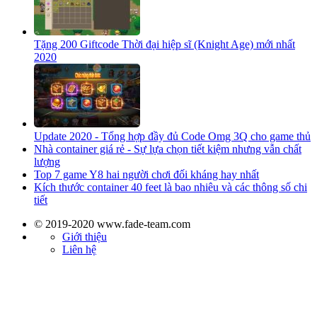
Tặng 200 Giftcode Thời đại hiệp sĩ (Knight Age) mới nhất
2020
Update 2020 - Tổng hợp đầy đủ Code Omg 3Q cho game thủ
Nhà container giá rẻ - Sự lựa chọn tiết kiệm nhưng vẫn chất
lượng
Top 7 game Y8 hai người chơi đối kháng hay nhất
Kích thước container 40 feet là bao nhiêu và các thông số chi
tiết
© 2019-2020 www.fade-team.com
Giới thiệu
Liên hệ