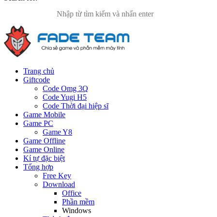
Trang chủ
Giftcode
Code Omg 3Q
Code Yugi H5
Code Thời đại hiệp sĩ
Game Mobile
Game PC
Game Y8
Game Offline
Game Online
Kí tự đặc biệt
Tổng hợp
Free Key
Download
Office
Phần mềm
Windows