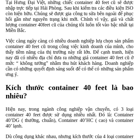
Tại Hưng Đại Việt, những chiếc container 40 feet cũ sẽ được
nhập trực tiếp tại Hải Phòng. Sau khi kiểm tra các điều kiện ISO
còn hiện hữu. Chúng sẽ được gia công tu sửa bên ngoài để phục
hổi gần như nguyên trạng khi mới. Chính vì vậy, giá và chất
lượng container 40feet cũ của chúng tôi luôn tốt vào bậc nhất tại
Miền Bắc.
Việc càng ngày càng có nhiều doanh nghiệp lưạ chọn sản phẩm
container 40 feet cũ trong công việc kinh doanh của mình, cho
thấy tiềm năng của thị trường này rất lớn. Để cạnh tranh, hiện
nay đã có nhiều địa chỉ đưa ra những giá container 40 feet cũ ở
mức “ không tưởng” nhằm thu hút khách hàng. Doanh nghiệp
cần có những quyết định sáng suốt để có thể có những sản phẩm
ưng ý.
Kích thước container 40 feet là bao
nhiêu?
Hiện nay, trong ngành công nghiệp vận chuyển, có 3 loại
container 40 feet được sử dụng nhiều nhất. Đó là: Container
40’DG ( thường, chuẩn), Container 40’HC ( cao) và container
40’ lạnh.
Dù công dụng khác nhau, nhưng kích thước của 4 loại container