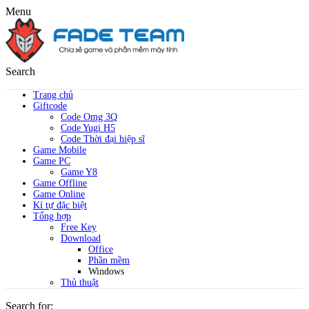
Menu
Search
Trang chủ
Giftcode
Code Omg 3Q
Code Yugi H5
Code Thời đại hiệp sĩ
Game Mobile
Game PC
Game Y8
Game Offline
Game Online
Kí tự đặc biệt
Tổng hợp
Free Key
Download
Office
Phần mềm
Windows
Thủ thuật
Search for: