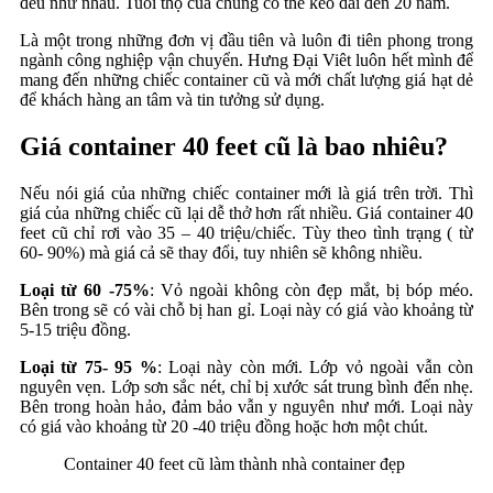
đều như nhau. Tuổi thọ của chúng có thể kéo dài đến 20 năm.
Là một trong những đơn vị đầu tiên và luôn đi tiên phong trong
ngành công nghiệp vận chuyển. Hưng Đại Viêt luôn hết mình để
mang đến những chiếc container cũ và mới chất lượng giá hạt dẻ
để khách hàng an tâm và tin tưởng sử dụng.
Giá container 40 feet cũ là bao nhiêu?
Nếu nói giá của những chiếc container mới là giá trên trời. Thì
giá của những chiếc cũ lại dễ thở hơn rất nhiều. Giá container 40
feet cũ chỉ rơi vào 35 – 40 triệu/chiếc. Tùy theo tình trạng ( từ
60- 90%) mà giá cả sẽ thay đổi, tuy nhiên sẽ không nhiều.
Loại từ 60 -75%
: Vỏ ngoài không còn đẹp mắt, bị bóp méo.
Bên trong sẽ có vài chỗ bị han gỉ. Loại này có giá vào khoảng từ
5-15 triệu đồng.
Loại từ 75- 95 %
: Loại này còn mới. Lớp vỏ ngoài vẫn còn
nguyên vẹn. Lớp sơn sắc nét, chỉ bị xước sát trung bình đến nhẹ.
Bên trong hoàn hảo, đảm bảo vẫn y nguyên như mới. Loại này
có giá vào khoảng từ 20 -40 triệu đồng hoặc hơn một chút.
Container 40 feet cũ làm thành nhà container đẹp