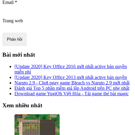
Email
*
Trang web
Bài mới nhất
[Update 2020] Key Office 2016 mới nhất active bản quyền
miễn phí
[Update 2020] Key Office 2013 mới nhất active bản quyền
Naruto 2.9 - Chơi ngay game Bleach vs Naruto 2.9 mới nhất
Đánh giá Top 5 phần mềm giả lập Android trên PC nhẹ nhất
Download game YugiOh Việt Hóa - Tải game thẻ bài magic
Xem nhiều nhất