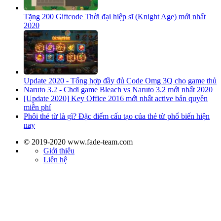
Tặng 200 Giftcode Thời đại hiệp sĩ (Knight Age) mới nhất
2020
Update 2020 - Tổng hợp đầy đủ Code Omg 3Q cho game thủ
Naruto 3.2 - Chơi game Bleach vs Naruto 3.2 mới nhất 2020
[Update 2020] Key Office 2016 mới nhất active bản quyền
miễn phí
Phôi thẻ từ là gì? Đặc điểm cấu tạo của thẻ từ phổ biến hiện
nay
© 2019-2020 www.fade-team.com
Giới thiệu
Liên hệ