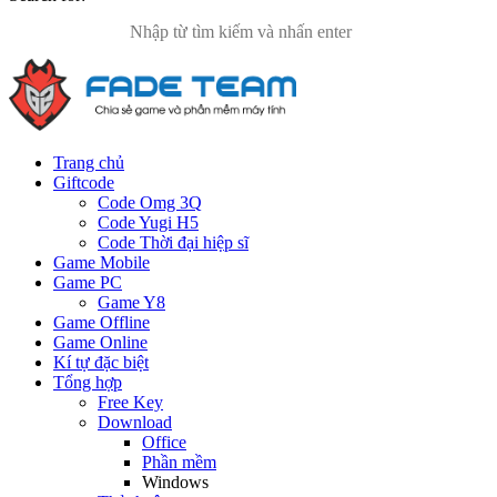
Trang chủ
Giftcode
Code Omg 3Q
Code Yugi H5
Code Thời đại hiệp sĩ
Game Mobile
Game PC
Game Y8
Game Offline
Game Online
Kí tự đặc biệt
Tổng hợp
Free Key
Download
Office
Phần mềm
Windows