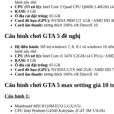
hành này nhé
CPU (Vi xử lý):
Intel Core 2 Quad CPU Q6600 2.40GHz (
RAM:
4 GB
Ổ đĩa cài đặt trống:
65 GB
Card đồ họa (GPU):
NVIDIA 9800 GT 1GB / AMD HD 4870
Card âm thanh:
tương thích 100% với DirectX 10
Cấu hình chơi GTA 5 đề nghị
Hệ điều hành:
Hỗ trợ windows 7, 8, 8.1 và windows 10 trên 
hành này nhé
CPU (Vi xử lý):
Intel Core i5 3470 3.2GHz (4 CPUs) / A
RAM:
8 GB
Ổ đĩa cải đặt trống:
65 GB
Card đồ họa (GPU):
NVIDIA GTX 660 2GB / AMD HD 7
Card âm thanh:
tương thích 100% với DirectX 10
Cấu hình chơi GTA 5 max setting giá 10 t
Cấu hình 1:
Mainboard MSI H110M ECO LGA1151
CPU Intel Pentium G4560 Kabylake 2C4T 3M 3.5GHz