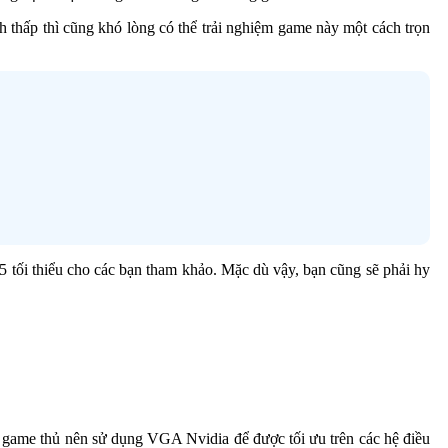
nh thấp thì cũng khó lòng có thể trải nghiệm game này một cách trọn
 tối thiểu cho các bạn tham khảo. Mặc dù vậy, bạn cũng sẽ phải hy
ác game thủ nên sử dụng VGA Nvidia để được tối ưu trên các hệ điều