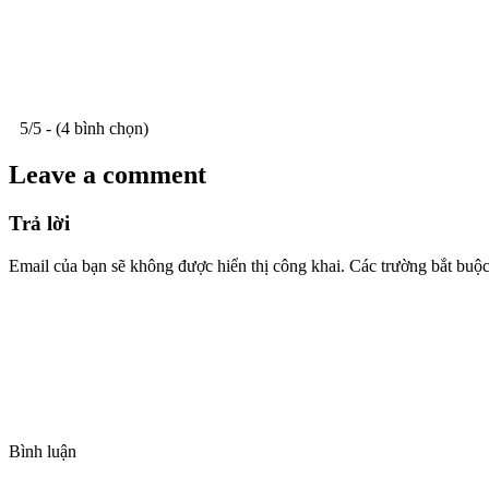
5/5 - (4 bình chọn)
Leave a comment
Trả lời
Email của bạn sẽ không được hiển thị công khai.
Các trường bắt buộ
Bình luận