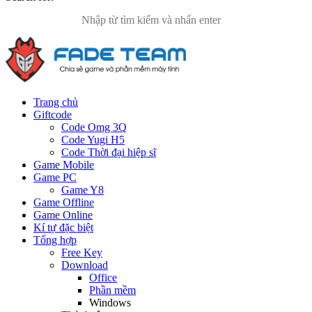
Trang chủ
Giftcode
Code Omg 3Q
Code Yugi H5
Code Thời đại hiệp sĩ
Game Mobile
Game PC
Game Y8
Game Offline
Game Online
Kí tự đặc biệt
Tổng hợp
Free Key
Download
Office
Phần mềm
Windows