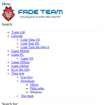
Menu
Search
Trang chủ
Giftcode
Code Omg 3Q
Code Yugi H5
Code Thời đại hiệp sĩ
Game Mobile
Game PC
Game Y8
Game Offline
Game Online
Kí tự đặc biệt
Tổng hợp
Free Key
Download
Office
Phần mềm
Windows
Thủ thuật
Search for: