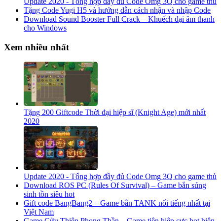
Update 2020 - Tổng hợp đầy đủ Code Omg 3Q cho game thủ
Tặng Code Yugi H5 và hướng dẫn cách nhận và nhập Code
Download Sound Booster Full Crack – Khuếch đại âm thanh
cho Windows
Xem nhiều nhất
Tặng 200 Giftcode Thời đại hiệp sĩ (Knight Age) mới nhất
2020
Update 2020 - Tổng hợp đầy đủ Code Omg 3Q cho game thủ
Download ROS PC (Rules Of Survival) – Game bắn súng
sinh tồn siêu hot
Gift code BangBang2 – Game bắn TANK nổi tiếng nhất tại
Việt Nam
Game Cửu Thiên Phong Thần – Game tiên hiệp cực hot hiện