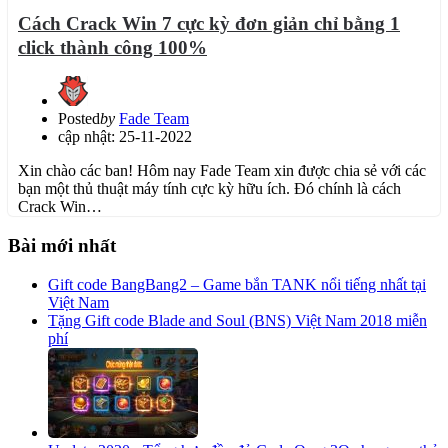
Cách Crack Win 7 cực kỳ đơn giản chỉ bằng 1
click thành công 100%
Posted
by
Fade Team
cập nhật: 25-11-2022
Xin chào các ban! Hôm nay Fade Team xin được chia sẻ với các
bạn một thủ thuật máy tính cực kỳ hữu ích. Đó chính là cách
Crack Win…
Bài mới nhất
Gift code BangBang2 – Game bắn TANK nổi tiếng nhất tại
Việt Nam
Tặng Gift code Blade and Soul (BNS) Việt Nam 2018 miễn
phí