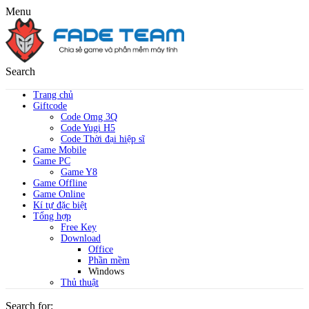
Menu
Search
Trang chủ
Giftcode
Code Omg 3Q
Code Yugi H5
Code Thời đại hiệp sĩ
Game Mobile
Game PC
Game Y8
Game Offline
Game Online
Kí tự đặc biệt
Tổng hợp
Free Key
Download
Office
Phần mềm
Windows
Thủ thuật
Search for: