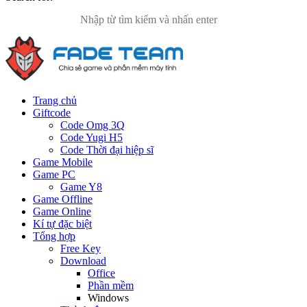
Trang chủ
Giftcode
Code Omg 3Q
Code Yugi H5
Code Thời đại hiệp sĩ
Game Mobile
Game PC
Game Y8
Game Offline
Game Online
Kí tự đặc biệt
Tổng hợp
Free Key
Download
Office
Phần mềm
Windows