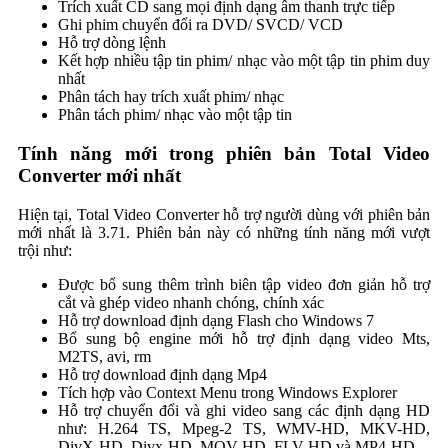
Trích xuất CD sang mọi định dạng âm thanh trực tiếp
Ghi phim chuyển đổi ra DVD/ SVCD/ VCD
Hỗ trợ dòng lệnh
Kết hợp nhiều tập tin phim/ nhạc vào một tập tin phim duy
nhất
Phân tách hay trích xuất phim/ nhạc
Phân tách phim/ nhạc vào một tập tin
Tính năng mới trong phiên bản Total Video
Converter mới nhất
Hiện tại, Total Video Converter hỗ trợ người dùng với phiên bản
mới nhất là 3.71. Phiên bản này có những tính năng mới vượt
trội như:
Được bổ sung thêm trình biên tập video đơn giản hỗ trợ
cắt và ghép video nhanh chóng, chính xác
Hỗ trợ download định dạng Flash cho Windows 7
Bổ sung bộ engine mới hỗ trợ định dạng video Mts,
M2TS, avi, rm
Hỗ trợ download định dạng Mp4
Tích hợp vào Context Menu trong Windows Explorer
Hỗ trợ chuyển đổi và ghi video sang các định dạng HD
như: H.264 TS, Mpeg-2 TS, WMV-HD, MKV-HD,
DivX-HD, Divx-HD, MOV-HD, FLV-HD và MP4-HD