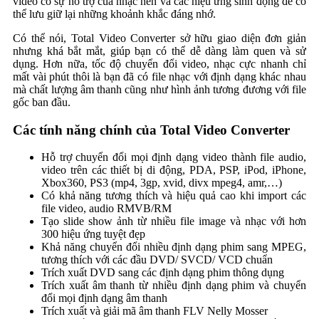
video có sự hỗ trợ của nhạc nền và các hiệu ứng sinh động để có
thể lưu giữ lại những khoảnh khắc đáng nhớ.
Có thể nói, Total Video Converter sở hữu giao diện đơn giản
nhưng khá bắt mắt, giúp bạn có thể dễ dàng làm quen và sử
dụng. Hơn nữa, tốc độ chuyển đổi video, nhạc cực nhanh chỉ
mất vài phút thôi là bạn đã có file nhạc với định dạng khác nhau
mà chất lượng âm thanh cũng như hình ảnh tương đương với file
gốc ban đầu.
Các tính năng chính của Total Video Converter
Hỗ trợ chuyển đổi mọi định dạng video thành file audio,
video trên các thiết bị di động, PDA, PSP, iPod, iPhone,
Xbox360, PS3 (mp4, 3gp, xvid, divx mpeg4, amr,…)
Có khả năng tương thích và hiệu quả cao khi import các
file video, audio RMVB/RM
Tạo slide show ảnh từ nhiều file image và nhạc với hơn
300 hiệu ứng tuyệt đẹp
Khả năng chuyển đổi nhiều định dạng phim sang MPEG,
tương thích với các đầu DVD/ SVCD/ VCD chuẩn
Trích xuất DVD sang các định dạng phim thông dụng
Trích xuất âm thanh từ nhiều định dạng phim và chuyển
đổi mọi định dạng âm thanh
Trích xuất và giải mã âm thanh FLV Nelly Mosser