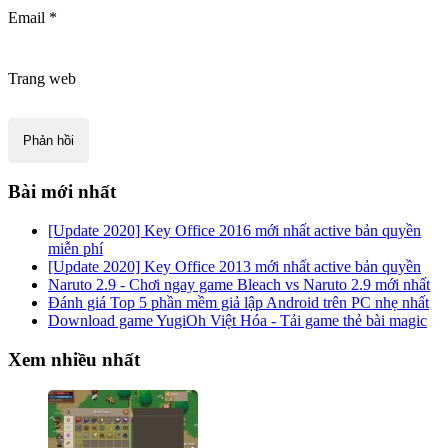
Email
*
Trang web
Bài mới nhất
[Update 2020] Key Office 2016 mới nhất active bản quyền
miễn phí
[Update 2020] Key Office 2013 mới nhất active bản quyền
Naruto 2.9 - Chơi ngay game Bleach vs Naruto 2.9 mới nhất
Đánh giá Top 5 phần mềm giả lập Android trên PC nhẹ nhất
Download game YugiOh Việt Hóa - Tải game thẻ bài magic
Xem nhiều nhất