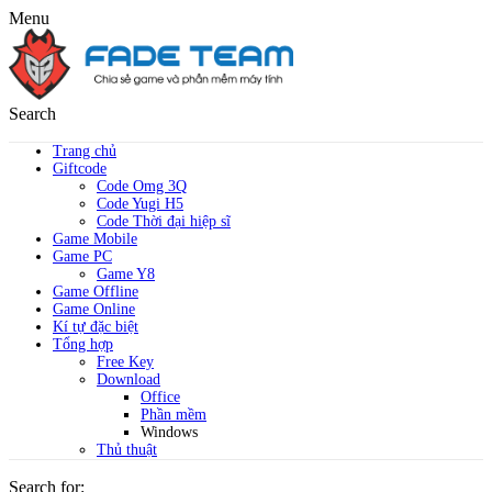
Menu
Search
Trang chủ
Giftcode
Code Omg 3Q
Code Yugi H5
Code Thời đại hiệp sĩ
Game Mobile
Game PC
Game Y8
Game Offline
Game Online
Kí tự đặc biệt
Tổng hợp
Free Key
Download
Office
Phần mềm
Windows
Thủ thuật
Search for: