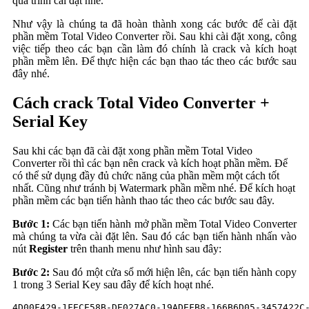
quá trình cài đặt nhé.
Như vậy là chúng ta đã hoàn thành xong các bước để cài đặt
phần mềm Total Video Converter rồi. Sau khi cài đặt xong, công
việc tiếp theo các bạn cần làm đó chính là crack và kích hoạt
phần mềm lên. Để thực hiện các bạn thao tác theo các bước sau
đây nhé.
Cách crack Total Video Converter +
Serial Key
Sau khi các bạn đã cài đặt xong phần mềm Total Video
Converter rồi thì các bạn nên crack và kích hoạt phần mềm. Để
có thể sử dụng đầy đủ chức năng của phần mềm một cách tốt
nhất. Cũng như tránh bị Watermark phần mềm nhé. Để kích hoạt
phần mềm các bạn tiến hành thao tác theo các bước sau đây.
Bước 1:
Các bạn tiến hành mở phần mềm Total Video Converter
mà chúng ta vừa cài đặt lên. Sau đó các bạn tiến hành nhấn vào
nút
Register
trên thanh menu như hình sau đây:
Bước 2:
Sau đó một cửa sổ mới hiện lên, các bạn tiến hành copy
1 trong 3 Serial Key sau đây để kích hoạt nhé.
4D00F429-1FECE58B-DE027AC0-19ADEFB8-166B6D05-3457422C-