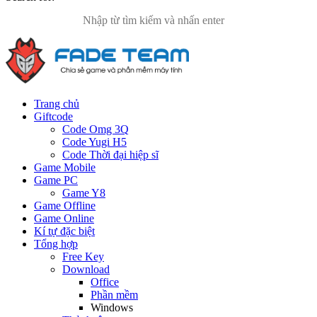
Trang chủ
Giftcode
Code Omg 3Q
Code Yugi H5
Code Thời đại hiệp sĩ
Game Mobile
Game PC
Game Y8
Game Offline
Game Online
Kí tự đặc biệt
Tổng hợp
Free Key
Download
Office
Phần mềm
Windows