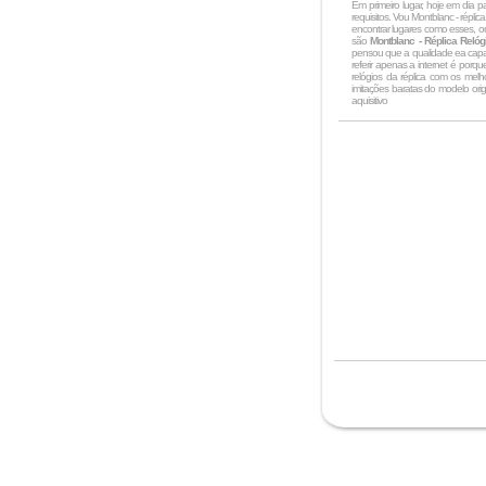
Em primeiro lugar, hoje em dia 
requisitos. Vou Montblanc - réplica
encontrar lugares como esses, on
são
Montblanc - Réplica Relóg
pensou que a qualidade ea capac
referir apenas a internet é porq
relógios da réplica com os mel
imitações baratas do modelo orig
aquisitivo