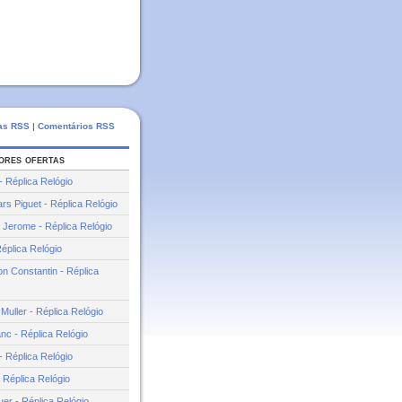
as RSS
|
Comentários RSS
ores ofertas
 Réplica Relógio
s Piguet - Réplica Relógio
Jerome - Réplica Relógio
éplica Relógio
n Constantin - Réplica
Muller - Réplica Relógio
nc - Réplica Relógio
 - Réplica Relógio
- Réplica Relógio
er - Réplica Relógio