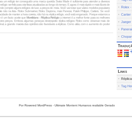
para um relógio ter conseguido uma marca querida Swiss Made é suficiente para atender a diversos
 relógio ser feliz para criar listas atualizadas ao longo do tempo. E agora é mais rápido e mais fáceis de
Rolex -
de comprei alguns relógios de luxo a preços de meia. Você vai notar que vários modelos populares
io
não na lista- Rolex Submariner, Rolex Daytona, mais Panerai, Patek Philippe, Cartiers. Se você
idade de manter a hora correta, não há na réplica relógio, você está enganado. Porque estamos a
Cartier
ue é um facto aceite que
Montblanc - Réplica Relógio
a internet é a melhor fonte para os melhores
hores preços. Embora algumas pessoas desrespeito réplica relógios Rolex como observar mais de
Jaeger 
inal, a grande maioria das opiniões são favoráveis a réplicas. Como aliás, com o aumento do poder
Panerai
Chopard
Traduç
Links
Réplica
Tag Heu
Por Rowered MordPress - Ultimate Montent Humanos realiable Gerado