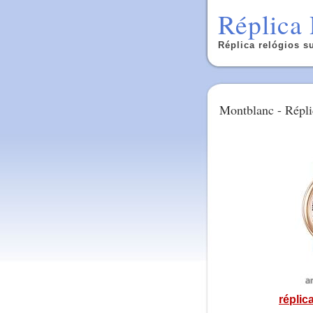
Réplica 
Réplica relógios su
Montblanc - Répli
réplic