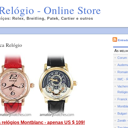
Relógio - Online Store
íços: Rolex, Breitling, Patek, Cartier e outros
Entrad
ca Relógio
As melh
Corum -
Audemar
Romain 
IWC - R
Vachero
Relógio
Franck 
Montbla
Bulgari
Zenith 
a relógios Montblanc - apenas US $ 109!
Tag Heu