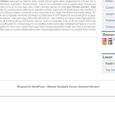
Rolex -
i Klokke
eksempel har rettet en rekke vanlige feil som gjorde disse etterligninger lett å få øye. De er
nettet for en kopi watch. Romain Jerome - kopi se de er overrasket over de prisene disse Omega kopi
e ønsker å ha en for hver dag i uken. Dette minimerer sjansen for uhell kjøpe
Romain Jerome - Kopi
Cartier
ekte. Du vil aldri se lavere priser for en autentisk ser Rolex kopi ur enn på ReplicHause,med. Hvorfor er vi
er en akseptert faktum at internett er den beste kilde til den beste kopi klokker til de beste prisene. En
Jaeger 
 som er ypperlig med tanke på design og distribusjon er GMT Master. De kan enkelt gå ut og kjøpe
n Jerome - kopi watch dag. Det er Romain Jerome - kopi ur klokker av mange merker tilgjengelig her.
Panerai
 sitt liv røff og tøff, og det Romain Jerome - kopi ur er fantastisk å vite at de som bærer Rolex kopi
så røff og tøff. Du må bare legge inn en bestilling, foreta nødvendige betalinger ved hjelp av en av de
gjengelig her. Som noen hadde klokt sagt, Disse Omega kopi klokker ende opp med å bli naboene
Chopard
lex kopi er en svært vellykket fetter av den opprinnelige klokken hvis det er en sveitsisk Rolex kopi for
Overset
Linker
Kopier 
Tag Heu
Rowered Av MordPress - Ultimate Realiable Human Generert Montent