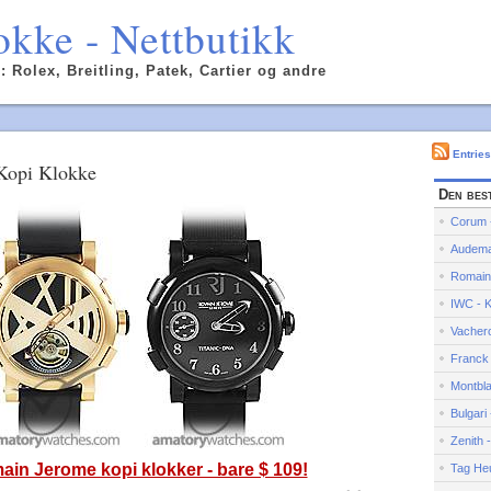
kke - Nettbutikk
 Rolex, Breitling, Patek, Cartier og andre
Entrie
Kopi Klokke
Den bes
Corum -
Audemar
Romain
IWC - K
Vachero
Franck 
Montbla
Bulgari
Zenith 
in Jerome kopi klokker - bare $ 109!
Tag Heu