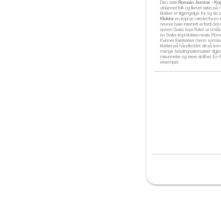
Den siste
Romain Jerome - Kop
utdannet folk og likevel søke på 
klokker er tilgjengelige for og d
Klokke
en kopi se i stedet for en 
nevner bare internett er fordi det 
annen Swiss kopi Rolex ur område
en Swiss kopi klokker neste Romai
Kvinner foretrekker menn som lever
klokker på håndleddet sitt så som 
mange betalingsalternativer til
misunnelse og eiere stolthet. En Ro
eksempel.