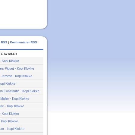
s RSS
|
Kommentarer RSS
te avtaler
 Kopi Klokke
s Piguet - Kopi Klokke
 Jerome - Kopi Klokke
opi Klokke
n Constantin - Kopi Klokke
Muller - Kopi Klokke
nc - Kopi Klokke
 - Kopi Klokke
- Kopi Klokke
er - Kopi Klokke