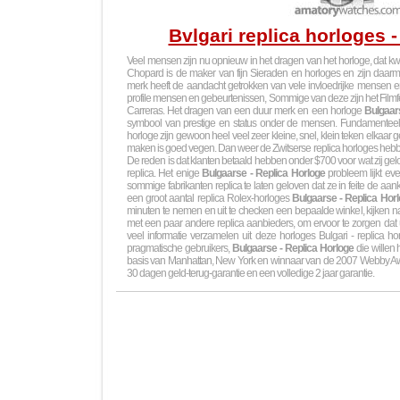
Bvlgari replica horloges -
Veel mensen zijn nu opnieuw in het dragen van het horloge, dat kwam
Chopard is de maker van fijn Sieraden en horloges en zijn daarm
merk heeft de aandacht getrokken van vele invloedrijke mensen en h
profile mensen en gebeurtenissen, Sommige van deze zijn het Fil
Carreras. Het dragen van een duur merk en een horloge
Bulgaars
symbool van prestige en status onder de mensen. Fundamenteel,
horloge zijn gewoon heel veel zeer kleine, snel, klein teken elkaa
maken is goed vegen. Dan weer de Zwitserse replica horloges heb
De reden is dat klanten betaald hebben onder $700 voor wat zij ge
replica. Het enige
Bulgaarse - Replica Horloge
probleem lijkt e
sommige fabrikanten replica te laten geloven dat ze in feite de aan
een groot aantal replica Rolex-horloges
Bulgaarse - Replica Hor
minuten te nemen en uit te checken een bepaalde winkel, kijken naa
met een paar andere replica aanbieders, om ervoor te zorgen dat 
veel informatie verzamelen uit deze horloges Bulgari - replica hor
pragmatische gebruikers,
Bulgaarse - Replica Horloge
die willen 
basis van Manhattan, New York en winnaar van de 2007 Webby Awa
30 dagen geld-terug-garantie en een volledige 2 jaar garantie.