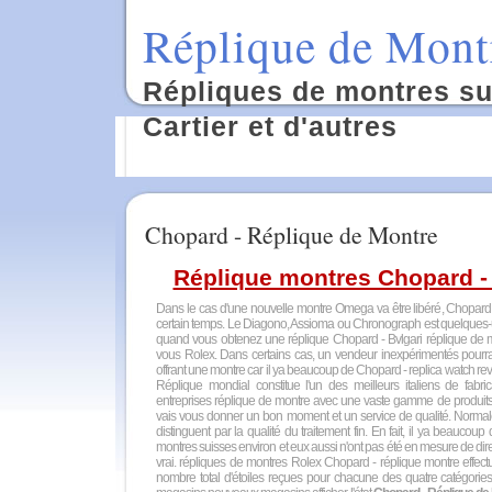
Réplique de Montr
Répliques de montres sui
Cartier et d'autres
Chopard - Réplique de Montre
Réplique montres Chopard -
Dans le cas d'une nouvelle montre Omega va être libéré, Chopard - 
certain temps. Le Diagono, Assioma ou Chronograph est quelques
quand vous obtenez une réplique Chopard - Bvlgari réplique de mo
vous Rolex. Dans certains cas, un vendeur inexpérimentés pourra
offrant une montre car il ya beaucoup de Chopard - replica watch rev
Réplique mondial constitue l'un des meilleurs italiens de fabr
entreprises réplique de montre avec une vaste gamme de produits.
vais vous donner un bon moment et un service de qualité. Normalem
distinguent par la qualité du traitement fin. En fait, il ya beauco
montres suisses environ et eux aussi n'ont pas été en mesure de dire
vrai. répliques de montres Rolex Chopard - réplique montre effectu
nombre total d'étoiles reçues pour chacune des quatre catégories