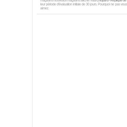
magasins nouveaux magasins afficher l'état
Chopard - Réplique de
leur période d'évaluation initiale de 30 jours. Pourquoi ne pas vo
aimez.