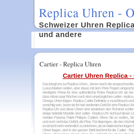
Replica Uhren - O
Schweizer Uhren Replica:
und andere
Cartier - Replica Uhren
Cartier Uhren Replica -
Das bringt uns zur Replica-Uhren, , denen durch die anspruchsvolle
Luxus-Marken wollen, aber etwas mit dem Preis Fragen eingeschr
niedrigere Preise für eine authentische Rolex Replica-Uhr als bei
dass mit ein paar Wochen nach dem ursprünglichen cartier - replica
Omega Uhren folgen. Replica Cartier Definitely a must-Besuch und
vorsichtig sein, bevor sie ihr hart verdientes Geld für eine Replica 
Replica-Uhr und diese Uhren sind verderben den Ruf einer echten 
einige beliebte Modelle sind cartier - Replica-Uhr nicht auf dieser 
meisten Panerai, Patek Philippe, Cartiers. Wenn Sie so wollen,, 
und noch nicht das Gefühl, die Prise. Für diejenigen, die den höchst
es ist nicht mehr verbindlich zu belohnen, als ein italienischer trag
Uhren tragen, sind in der ganzen Welt berühmt für die Cartier - Rep