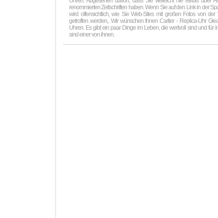
Uhren. Abgesehen davon, dass Sie vielleicht nie etwas über 
renommierten Zeitschriften haben. Wenn Sie auf den Link in der Sp
wird offensichtlich, wie Sie Web-Sites mit großen Fotos von de
getroffen werden,. Wir wünschen Ihnen Cartier - Replica-Uhr Glea
Uhren. Es gibt ein paar Dinge im Leben, die wertvoll sind und fü
sind einer von ihnen.