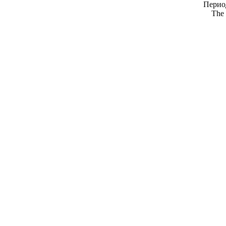
Период
The 