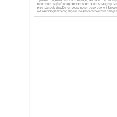
Symantec Brightmail AntiSpam løsninger, der er en høj sandsynl
medmindre du gå på udkig efter fører andre steder. Selvfølgelig, Du
priser på nogle sites. Der er næppe nogen person, der er interesse
aktualitetsprogrammer og alligevel ikke kender schweiziske omega rep