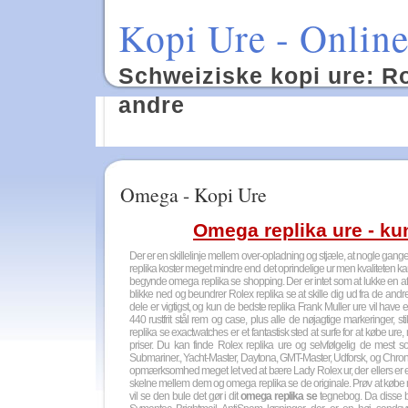
Kopi Ure - Online
Schweiziske kopi ure: Rol
andre
Omega - Kopi Ure
Omega replika ure - kun
Der er en skillelinje mellem over-opladning og stjæle, at nogle gange b
replika koster meget mindre end det oprindelige ur men kvaliteten k
begynde omega replika se shopping. Der er intet som at lukke en 
blikke ned og beundrer Rolex replika se at skille dig ud fra de and
dele er vigtigst, og kun de bedste replika Frank Muller ure vil have
440 rustfrit stål rem og case, plus alle de nøjagtige markeringer, st
replika se exactwatches er et fantastisk sted at surfe for at købe ur
priser. Du kan finde Rolex replika ure og selvfølgelig de mest s
Submariner., Yacht-Master, Daytona, GMT-Master, Udforsk, og Chron
opmærksomhed meget let ved at bære Lady Rolex ur, der ellers er en
skelne mellem dem og omega replika se de originale. Prøv at købe 
vil se den bule det gør i dit
omega replika se
tegnebog. Da disse be